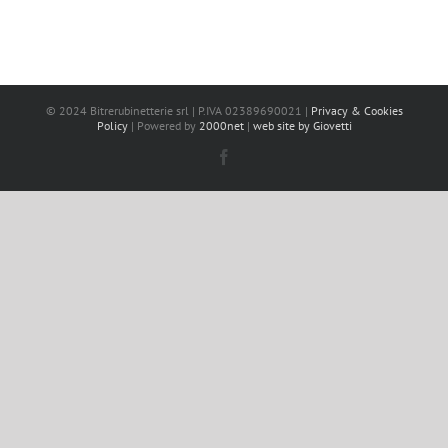
© 2024 Bitrerubinetterie srl | P.IVA 02389690021 |
Privacy & Cookies
Policy
| Powered by
2000net
|
web site by Giovetti
Facebook