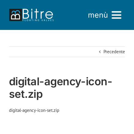
Salta
al
menù
contenuto
Home
Precedente
Azienda
Prodotti
digital-agency-icon-
AREA VENDITE
set.zip
digital-agency-icon-set.zip