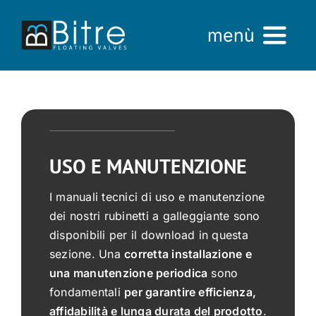
Salta
al
menù
contenuto
Home
Azienda
USO E MANUTENZIONE
Prodotti
I manuali tecnici di uso e manutenzione
AREA VENDITE
dei nostri rubinetti a galleggiante sono
disponibili per il download in questa
sezione. Una
corretta installazione e
una manutenzione periodica
sono
fondamentali
per garantire efficienza,
affidabilità e lunga durata del prodotto
.