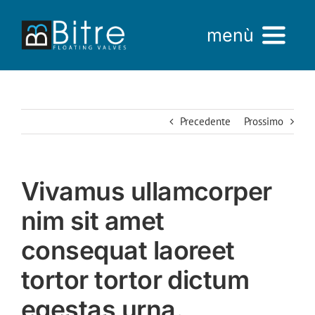
Salta
al
menù
contenuto
Home
Precedente
Prossimo
Azienda
Prodotti
Vivamus ullamcorper
AREA VENDITE
nim sit amet
consequat laoreet
tortor tortor dictum
egestas urna.