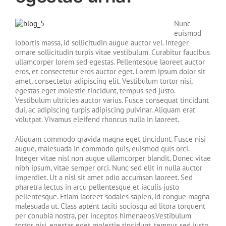
Nunc
euismod
lobortis massa, id sollicitudin augue auctor vel. Integer
ornare sollicitudin turpis vitae vestibulum. Curabitur faucibus
ullamcorper lorem sed egestas. Pellentesque laoreet auctor
eros, et consectetur eros auctor eget. Lorem ipsum dolor sit
amet, consectetur adipiscing elit. Vestibulum tortor nisi,
egestas eget molestie tincidunt, tempus sed justo.
Vestibulum ultricies auctor varius. Fusce consequat tincidunt
dui, ac adipiscing turpis adipiscing pulvinar. Aliquam erat
volutpat. Vivamus eleifend rhoncus nulla in laoreet.
Aliquam commodo gravida magna eget tincidunt. Fusce nisi
augue, malesuada in commodo quis, euismod quis orci.
Integer vitae nisl non augue ullamcorper blandit. Donec vitae
nibh ipsum, vitae semper orci. Nunc sed elit in nulla auctor
imperdiet. Ut a nisl sit amet odio accumsan laoreet. Sed
pharetra lectus in arcu pellentesque et iaculis justo
pellentesque. Etiam laoreet sodales sapien, id congue magna
malesuada ut. Class aptent taciti sociosqu ad litora torquent
per conubia nostra, per inceptos himenaeos.Vestibulum
tortor nisi, egestas eget molestie tincidunt, tempus sed justo.