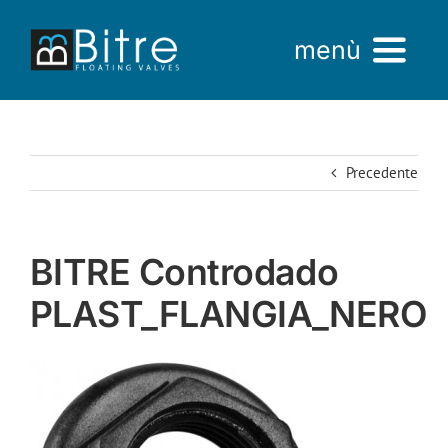
Salta
al
menù
contenuto
Home
Precedente
Azienda
Prodotti
BITRE Controdado
AREA VENDITE
PLAST_FLANGIA_NERO