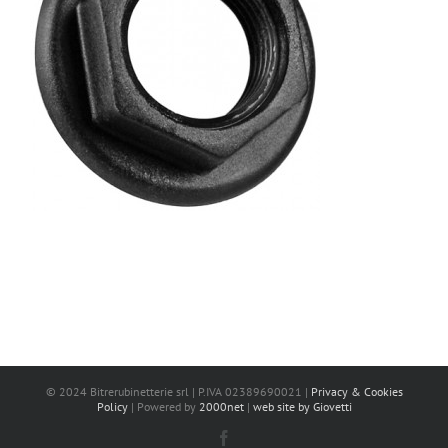
© 2024 Bitrerubinetterie srl | P.IVA 02389690021 |
Privacy & Cookies
Policy
| Powered by
2000net
|
web site by Giovetti
Facebook