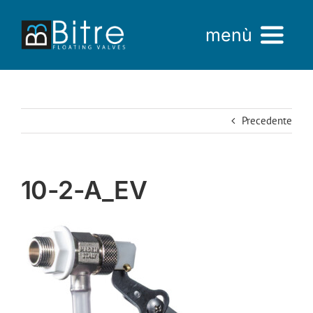
Salta
al
menù
contenuto
Home
Precedente
Azienda
Prodotti
10-2-A_EV
AREA VENDITE