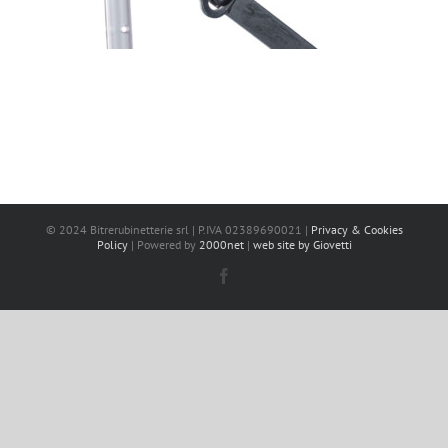
© 2024 Bitrerubinetterie srl | P.IVA 02389690021 |
Privacy & Cookies
Policy
| Powered by
2000net
|
web site by Giovetti
Facebook