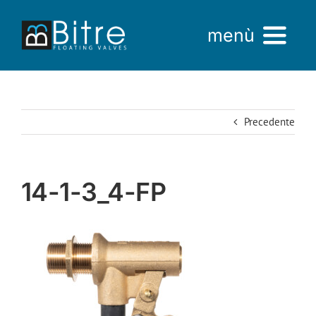
Salta
al
menù
contenuto
Home
Precedente
Azienda
Prodotti
14-1-3_4-FP
AREA VENDITE