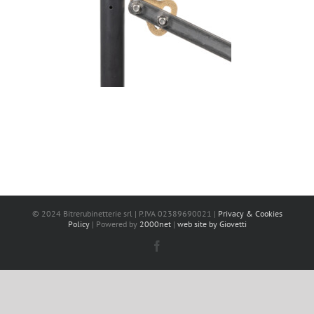
© 2024 Bitrerubinetterie srl | P.IVA 02389690021 |
Privacy & Cookies
Policy
| Powered by
2000net
|
web site by Giovetti
Facebook