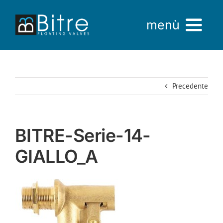
Salta
al
menù
contenuto
Home
Precedente
Azienda
Prodotti
BITRE-Serie-14-
AREA VENDITE
GIALLO_A