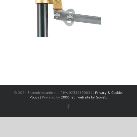
© 2024 Bitrerubinetterie srl | P.IVA 02389690021 |
Privacy & Cookies
Policy
| Powered by
2000net
|
web site by Giovetti
Facebook