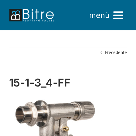
Salta
al
menù
contenuto
Home
Precedente
Azienda
Prodotti
15-1-3_4-FF
AREA VENDITE