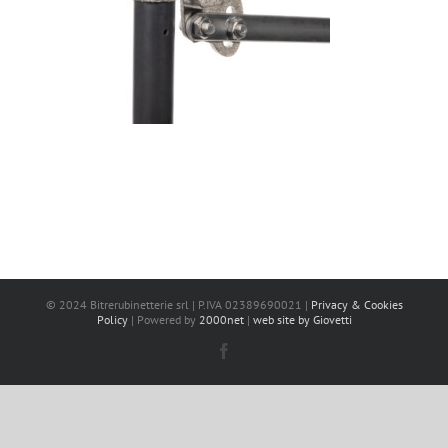
© 2024 Bitrerubinetterie srl | P.IVA 02389690021 |
Privacy & Cookies
Policy
| Powered by
2000net
|
web site by Giovetti
Facebook