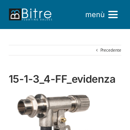
Salta
al
menù
contenuto
Home
Precedente
Azienda
Prodotti
15-1-3_4-FF_evidenza
AREA VENDITE