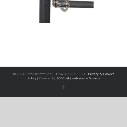
© 2024 Bitrerubinetterie srl | P.IVA 02389690021 |
Privacy & Cookies
Policy
| Powered by
2000net
|
web site by Giovetti
Facebook