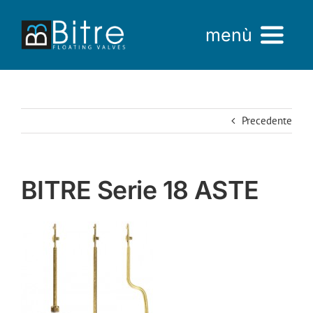
Salta
al
menù
contenuto
Home
Precedente
Azienda
Prodotti
BITRE Serie 18 ASTE
AREA VENDITE