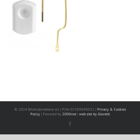
© 2024 Bitrerubinetterie srl | P.IVA 02389690021 |
Privacy & Cookies
Policy
| Powered by
2000net
|
web site by Giovetti
Facebook