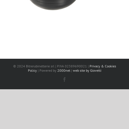
© 2024 Bitrerubinetterie srl | P.IVA 02389690021 |
Privacy & Cookies
Policy
| Powered by
2000net
|
web site by Giovetti
Facebook