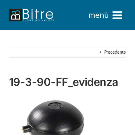
Salta
al
menù
contenuto
Home
Precedente
Azienda
Prodotti
19-3-90-FF_evidenza
AREA VENDITE