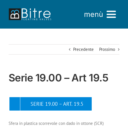
Salta
al
menù
contenuto
Home
Precedente
Prossimo
Azienda
Prodotti
Serie 19.00 – Art 19.5
AREA VENDITE
SERIE 19.00 – ART. 19.5
Sfera in plastica scorrevole con dado in ottone (SCR)