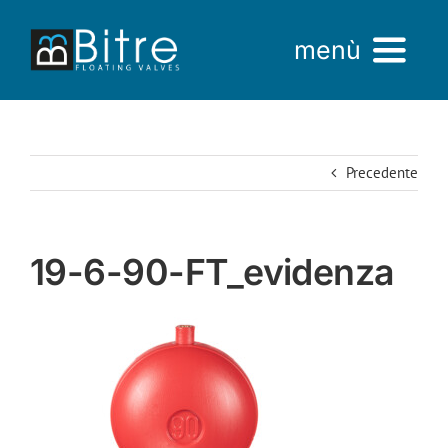
Salta
al
menù
contenuto
Home
Precedente
Azienda
Prodotti
19-6-90-FT_evidenza
AREA VENDITE