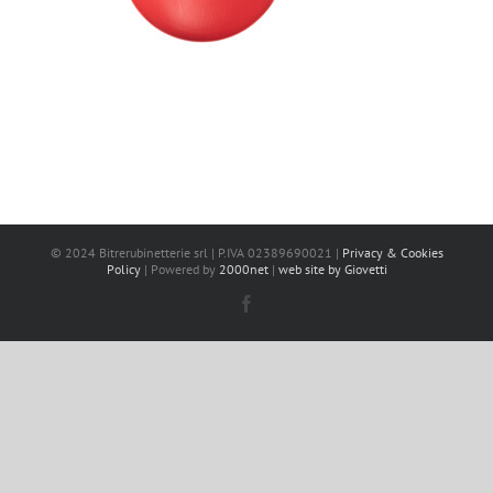
© 2024 Bitrerubinetterie srl | P.IVA 02389690021 |
Privacy & Cookies
Policy
| Powered by
2000net
|
web site by Giovetti
Facebook