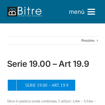
Salta
al
menù
contenuto
Home
Prossimo
Azienda
Prodotti
Serie 19.00 – Art 19.9
AREA VENDITE
SERIE 19.00 – ART. 19.9
Sfera in plastica tonda combinata, 3 utilizzi: 1/4w – 5/16w –