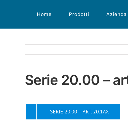
Salta
al
contenuto
Home
Prodotti
Azienda
Serie 20.00 – ar
SERIE 20.00 – ART. 20.1AX