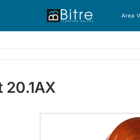
Area V
t 20.1AX