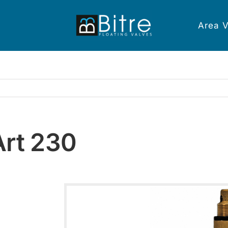
Area V
Art 230