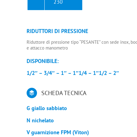
230
RIDUTTORI DI PRESSIONE
Riduttore di pressione tipo “PESANTE” con sede inox, bo
e attacco manometro
DISPONIBILE:
1/2″ – 3/4″ – 1″ – 1″1/4 – 1″1/2 – 2″
SCHEDA TECNICA
G giallo sabbiato
N nichelato
V guarnizione FPM (Viton)