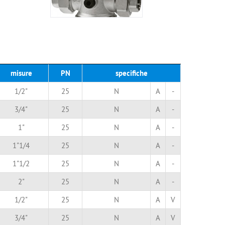
misure
PN
specifiche
1/2"
25
N
A
-
3/4"
25
N
A
-
1"
25
N
A
-
1"1/4
25
N
A
-
1"1/2
25
N
A
-
2"
25
N
A
-
1/2"
25
N
A
V
3/4"
25
N
A
V