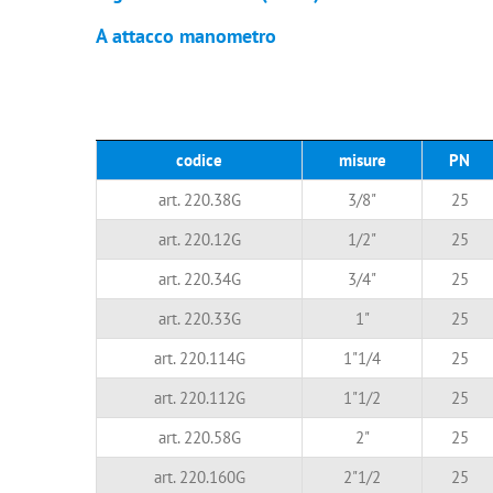
A attacco manometro
codice
misure
PN
art. 220.38G
3/8"
25
art. 220.12G
1/2"
25
art. 220.34G
3/4"
25
art. 220.33G
1"
25
art. 220.114G
1"1/4
25
art. 220.112G
1"1/2
25
art. 220.58G
2"
25
art. 220.160G
2"1/2
25