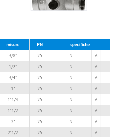
misure
PN
specifiche
3/8"
25
N
A
-
1/2"
25
N
A
-
3/4"
25
N
A
-
1"
25
N
A
-
1"1/4
25
N
A
-
1"1/2
25
N
A
-
2"
25
N
A
-
2"1/2
25
N
A
-