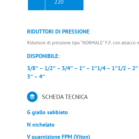
220
RIDUTTORI DI PRESSIONE
Riduttore di pressione tipo “NORMALE” F.F. con attacco
DISPONIBILE:
3/8″ – 1/2″ – 3/4″ – 1″ – 1″1/4 – 1″1/2 – 2″
3″ – 4″
SCHEDA TECNICA
G giallo sabbiato
N nichelato
V guarnizione FPM (Viton)