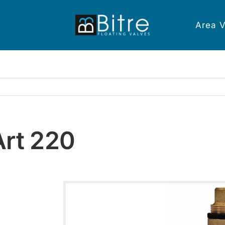
Area V
Art 220