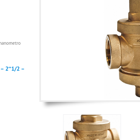
 manometro
 – 2″1/2 –