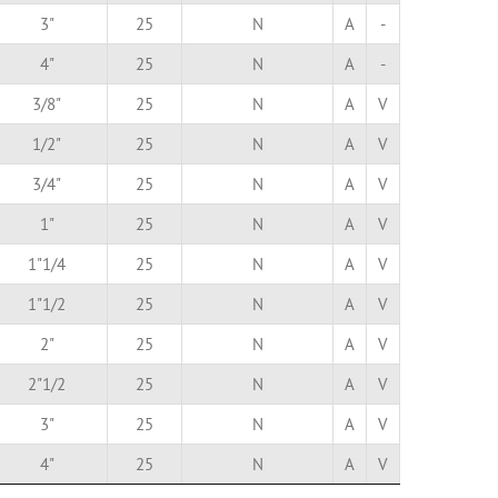
3"
25
N
A
-
4"
25
N
A
-
3/8"
25
N
A
V
1/2"
25
N
A
V
3/4"
25
N
A
V
1"
25
N
A
V
1"1/4
25
N
A
V
1"1/2
25
N
A
V
2"
25
N
A
V
2"1/2
25
N
A
V
3"
25
N
A
V
4"
25
N
A
V