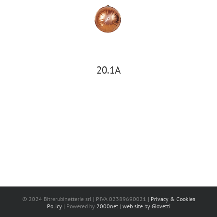
20.1A
© 2024 Bitrerubinetterie srl | P.IVA 02389690021 |
Privacy & Cookies
Policy
| Powered by
2000net
|
web site by Giovetti