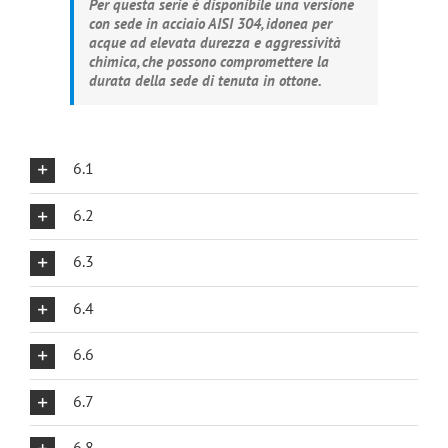
Per questa serie è disponibile una versione
con sede in acciaio AISI 304, idonea per
acque ad elevata durezza e aggressività
chimica, che possono compromettere la
durata della sede di tenuta in ottone.
6.1
6.2
6.3
6.4
6.6
6.7
6.8