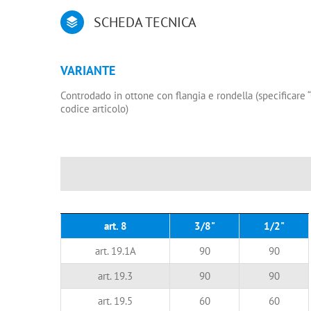
SCHEDA TECNICA
VARIANTE
Controdado in ottone con flangia e rondella (specificare 
codice articolo)
art. 8
3/8"
1/2"
art. 19.1A
90
90
art. 19.3
90
90
art. 19.5
60
60