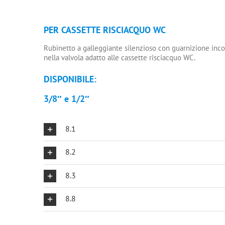
PER CASSETTE RISCIACQUO WC
Rubinetto a galleggiante silenzioso con guarnizione inco
nella valvola adatto alle cassette risciacquo WC.
DISPONIBILE:
3/8″ e 1/2″
8.1
8.2
8.3
8.8