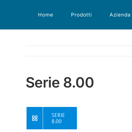
Salta
al
contenuto
Home
Prodotti
Azienda
Serie 8.00
SERIE
8.00